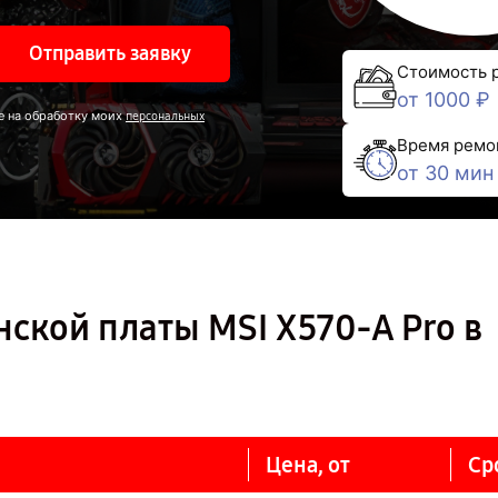
Отправить заявку
Стоимость 
от 1000 ₽
е на обработку моих
персональных
Время ремо
от 30 мин
ской платы MSI X570-A Pro в
Цена, от
Ср