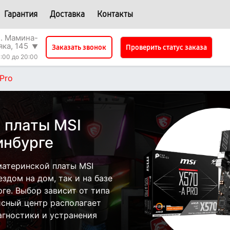
Гарантия
Доставка
Контакты
л. Мамина-
яка, 145
▼
Проверить статус заказа
Заказать звонок
:00 до 20:00
Pro
 платы MSI
инбурге
атеринской платы MSI
здом на дом, так и на базе
ге. Выбор зависит от типа
исный центр располагает
гностики и устранения