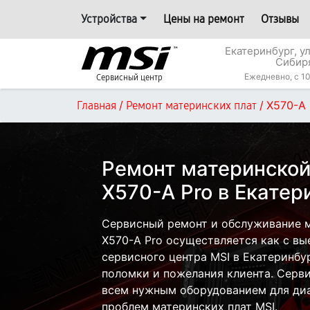
Устройства
Цены на ремонт
Отзывы
Екатеринбург, у
Сибир
Ежедневно, с 10
Сервисный центр
/
/
X570-A 
Главная
Ремонт материнских плат
Ремонт материнской
X570-A Pro в Екатер
Сервисный ремонт и обслуживание м
X570-A Pro осуществляется как с вые
сервисного центра MSI в Екатеринбур
поломки и пожелания клиента. Серв
всем нужным оборудованием для диа
проблем материнских плат MSI.