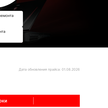
ремонта
нта
Дата обновления прайса:
01.08.2026
оки