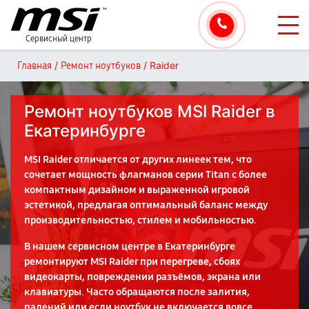
Сервисный центр
/
/
Raider
Главная
Ремонт ноутбуков
Ремонт ноутбуков MSI Raider в
Екатеринбурге
MSI Raider отличается от других линеек тем, что
сочетает мощность флагманов серии Titan с более
компактным дизайном и выраженной игровой
эстетикой, предлагая оптимальный баланс между
производительностью, стилем и мобильностью.
В нашем сервисном центре в Екатеринбурге
ремонтируют MSI Raider при перегреве, сбоях
видеокарты, повреждении разъёмов, экрана или
клавиатуры. Часто обращаются после залития,
падений или если ноутбук не включается вовсе.