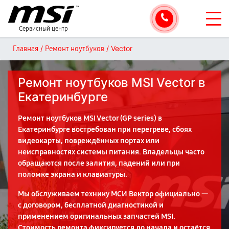
Сервисный центр
/
/
Vector
Главная
Ремонт ноутбуков
Ремонт ноутбуков MSI Vector в
Екатеринбурге
Ремонт ноутбуков MSI Vector (GP series) в
Екатеринбурге востребован при перегреве, сбоях
видеокарты, повреждённых портах или
неисправностях системы питания. Владельцы часто
обращаются после залития, падений или при
поломке экрана и клавиатуры.
Мы обслуживаем технику МСИ Вектор официально —
с договором, бесплатной диагностикой и
применением оригинальных запчастей MSI.
Стоимость ремонта фиксируется до начала и остаётся