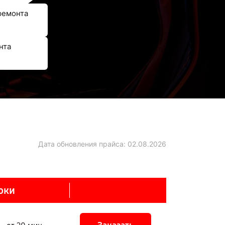
ремонта
нта
Дата обновления прайса:
02.08.2026
оки