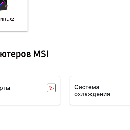
NITE X2
ютеров MSI
Система
рты
охлаждения