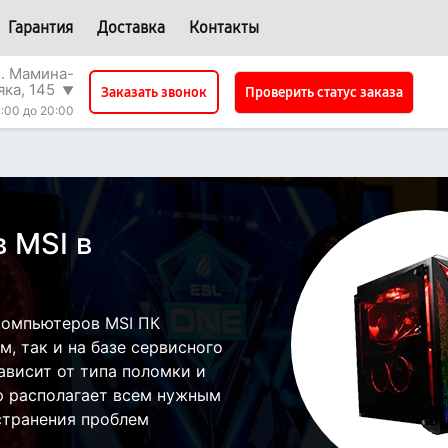
Гарантия
Доставка
Контакты
л. Мамина-
яка, 145
▼
Проверить статус заказа
Заказать звонок
:00 до 20:00
 MSI в
компьютеров MSI ПК
, так и на базе сервисного
ависит от типа поломки и
р располагает всем нужным
странения проблем