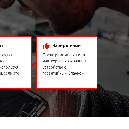
нт
Завершение
оводит
После ремонта, вы или
ение
наш курьер возвращает
 используя
устройство с
и, если это
гарантийным бланком.