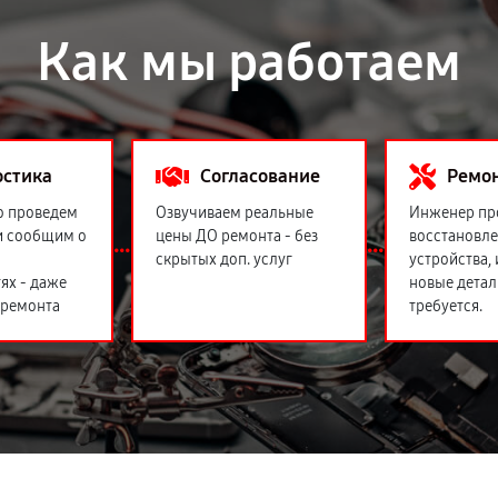
Как мы работаем
остика
Согласование
Ремо
о проведем
Озвучиваем реальные
Инженер пр
и сообщим о
цены ДО ремонта - без
восстановл
скрытых доп. услуг
устройства,
ях - даже
новые детал
 ремонта
требуется.