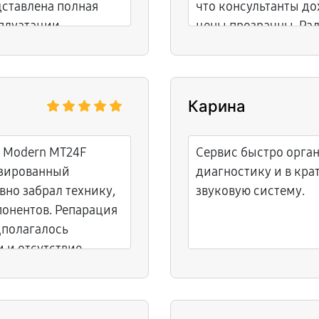
ставлена полная
что консультанты до
плуатации
цены прозрачны. Рад
ьные эмоции от
отношение к делу.
Карина
I Modern MT24F
Сервис быстро орган
изированный
диагностику и в кр
вно забрал технику,
звуковую систему.
понентов. Репарация
дполагалось
 и отсутствие
ть заявку.