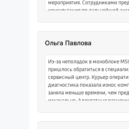
мероприятия. Сотрудниками пред
консультация по дальнейшей экс
устройства. Остались положител
взаимодействия.
Ольга Павлова
Из-за неполадок в моноблоке MS
пришлось обратиться в специал
сервисный центр. Курьер операти
диагностика показала износ ком
заняла меньше времени, чем пре
изначально. Адекватные расценки
скрытых платежей убедили остави