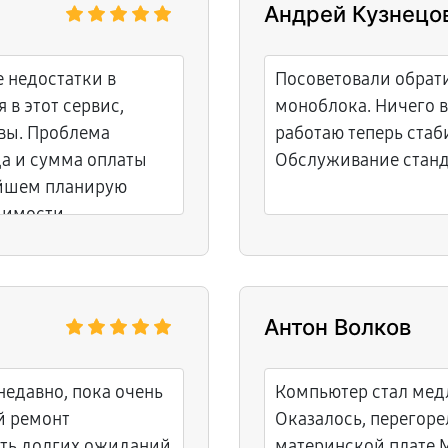
Андрей Кузнецо
 недостатки в
Посоветовали обрати
 в этот сервис,
моноблока. Ничего в
вы. Проблема
работаю теперь стаб
да и сумма оплаты
Обслуживание станда
ейшем планирую
димости.
Антон Волков
едавно, пока очень
Компьютер стал медл
й ремонт
Оказалось, перегоре
ать долгих ожиданий
материнской плате M