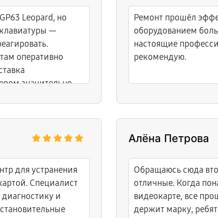
GP63 Leopard, но
Ремонт прошёл эффе
 клавиатуры —
оборудованием боль
еагировать.
настоящие професси
 там оперативно
рекомендую.
ставка
ером значительно
умент снова готов к
Алёна Петрова
нтр для устранения
Обращаюсь сюда втор
картой. Специалист
отличные. Когда пон
 диагностику и
видеокарте, все про
сстановительные
держит марку, ребят