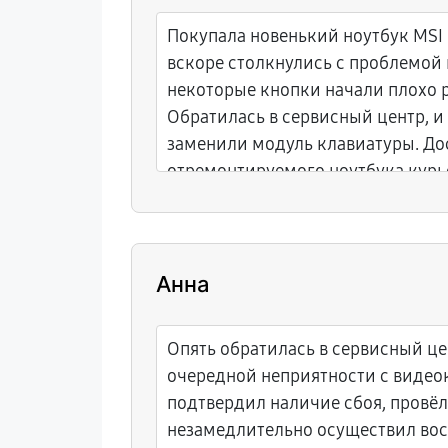
Покупала новенький ноутбук MSI 
вскоре столкнулись с проблемой
некоторые кнопки начали плохо р
Обратилась в сервисный центр, и
заменили модуль клавиатуры. До
отремонтируемого ноутбука курь
облегчила задачу. Рабочий инстр
действию, рада такому исходу.
Анна
Опять обратилась в сервисный це
очередной неприятности с видео
подтвердил наличие сбоя, провёл
незамедлительно осуществил во