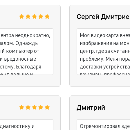
Сергей Дмитрие
центра неоднократно,
Моя видеокарта вне
оналом. Однажды
изображение на мон
ый компьютер от
центр, где за счита
ли вредоносные
проблему. Меня пор
стему. Благодаря
доставки устройств
ужит дольше и
вежливы, профессио
проделанной работы
друзьям и воспользу
Дмитрий
диагностику и
Отремонтировал зде