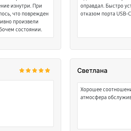
ние изнутри. При
оправдал. Быстро ус
ось, что поврежден
отказом порта USB-C
тивно произвели
абочем состоянии.
Светлана
Хорошее соотношени
атмосфера обслужив