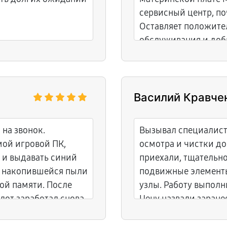
сервисный центр, по
Оставляет положите
обслуживания и доб
Василий Кравче
на звонок.
Вызывал специалист
мой игровой ПК,
осмотра и чистки д
 и выдавать синий
приехали, тщательно
в накопившейся пыли
подвижные элементы
ой памяти. После
узлы. Работу выполн
от заработал снова,
Цену назвали заранее
денег совсем не
сколько договарива