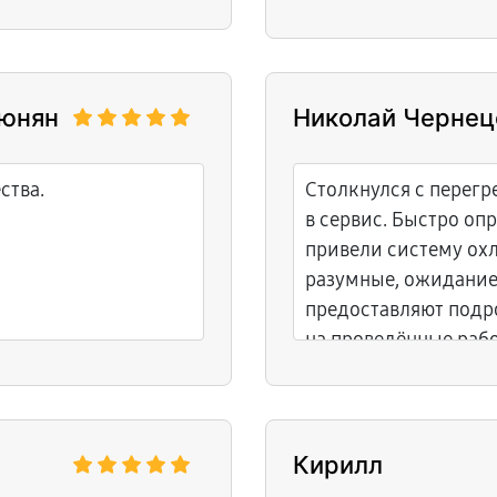
тюнян
Николай Чернец
ства.
Столкнулся с перегр
в сервис. Быстро оп
привели систему ох
разумные, ожидание
предоставляют подр
на проведённые раб
Кирилл