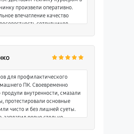
чинку произвели оперативно.
льное впечатление качество
росовестность сотрудников.
нко
ов для профилактического
омашнего ПК. Своевременно
 продули внутренности, смазали
, протестировали основные
или чисто и без лишней суеты.
, заплатил ровно столько,
лись.