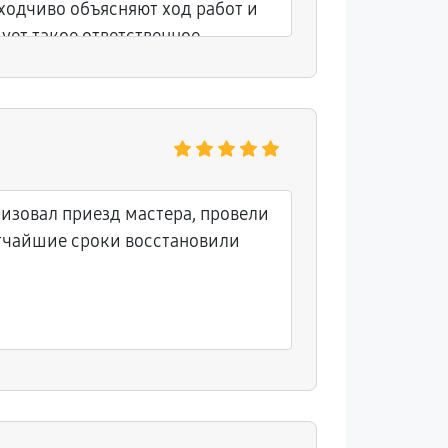
ходчиво объясняют ход работ и
ует такое ответственное
изовал приезд мастера, провели
атчайшие сроки восстановили