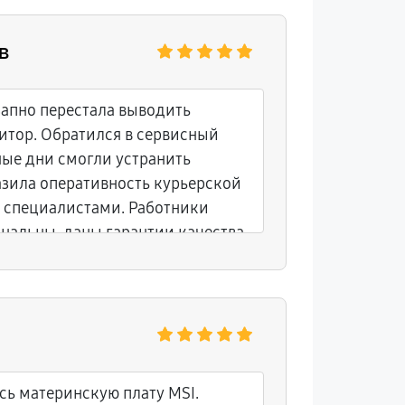
в
запно перестала выводить
итор. Обратился в сервисный
нные дни смогли устранить
азила оперативность курьерской
а специалистами. Работники
нальны, даны гарантии качества
. Обязательно порекомендую
юсь услугами повторно.
сь материнскую плату MSI.